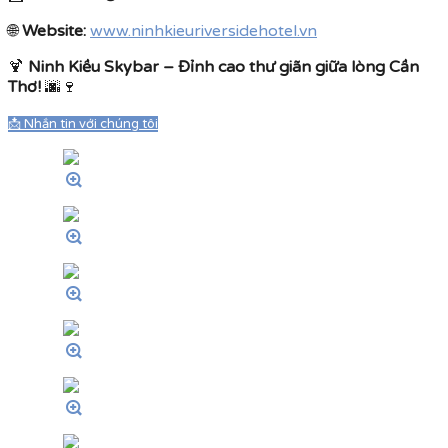
🌐
Website:
www.ninhkieuriversidehotel.vn
🍹
Ninh Kiều Skybar – Đỉnh cao thư giãn giữa lòng Cần
Thơ!
🌆🍷
📩 Nhắn tin với chúng tôi