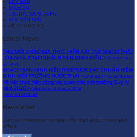
SKY BAR
DỊCH VỤ
TIN TỨC VÀ SỰ KIỆN
KHUYẾN MÃI
VỀ CHÚNG TÔI
Latest News
THƯ MỜI CHÀO GIÁ THỰC HIỆN CẢI TẠO NGOẠI THẤT
TÒA NHÀ 4 SAO KHÁCH SẠN NINH KIỀU
Published on 3
Juli 2026
KHÁCH SẠN NINH KIỀU RIVERSIDE ĐẠT CHUẨN KIỂM
ĐỊNH MÔI TRƯỜNG NƯỚC THẢI
Published on 15 April 2026
Về việc thực hiện công tác quan trắc môi trường Quý IV
năm 2025
Published on 6 Januar 2026
View all articles
Newsletter
Join our newsletter to keep informed about news and
offers.