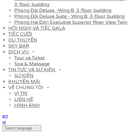
3-floor building
Phòng Đôi Deluxe -Wing B, 3-floor building
Phòng Đôi Deluxe Suite - Wing B, 3-floor building
Phòng Hai Đơn Executive Superior River View Twin
HỘI NGHỊ VÀ TIỆC GALA
TIỆC CƯỚI
DU THUYỀN
SKY BAR
DỊCH VỤ
Tour và Ticket
Spa & Massage
TIN TỨC VÀ SỰ KIỆN
SỰ KIỆN
KHUYẾN MÃI
VỀ CHÚNG TÔI
VỊ TRÍ
LIÊN HỆ
HÌNH ẢNH
en
vi
Select language