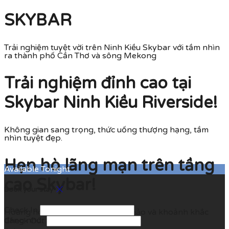
SKYBAR
Trải nghiệm tuyệt vời trên Ninh Kiều Skybar với tầm nhìn
ra thành phố Cần Thơ và sông Mekong
Trải nghiệm đỉnh cao tại
Skybar Ninh Kiều Riverside!
Không gian sang trọng, thức uống thượng hạng, tầm
nhìn tuyệt đẹp.
Hẹn hò lãng mạn trên tầng
Available Tonight
cao Skybar!
Book your stay
Check In
Hoàng hôn rực rỡ, cocktail tuyệt hảo và khoảnh khắc
đáng nhớ.
Check Out