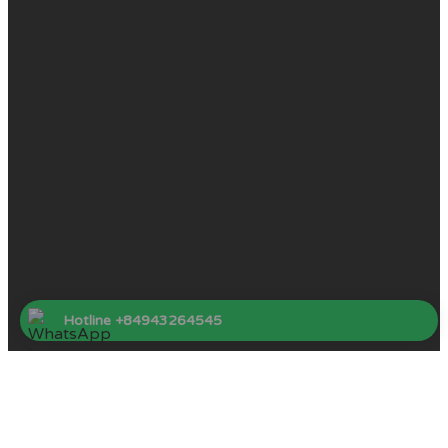
Hotline +84943264545