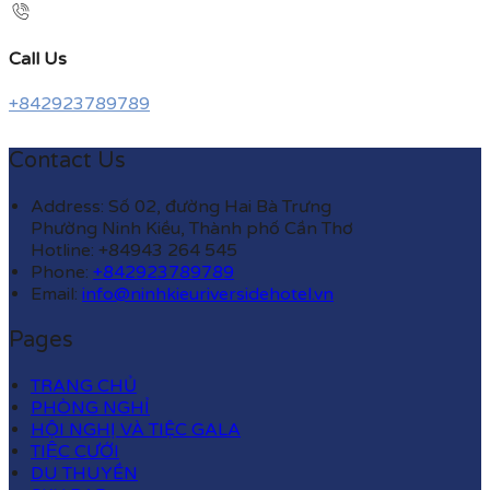
Call Us
+842923789789
Contact Us
Address: Số 02, đường Hai Bà Trưng
Phường Ninh Kiều, Thành phố Cần Thơ
Hotline: +84943 264 545
Phone:
+842923789789
Email:
info@ninhkieuriversidehotel.vn
Pages
TRANG CHỦ
PHÒNG NGHỈ
HỘI NGHỊ VÀ TIỆC GALA
TIỆC CƯỚI
DU THUYỀN