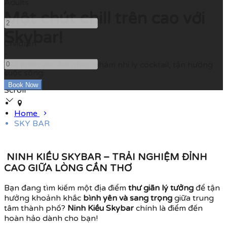
Adults
-
Một chút chill trên cao với
Skybar!
+
Children
-
Thả mình vào âm nhạc, nhâm nhi ly cocktail, tận hưởng
cuộc sống.
+
Scroll
Home
SKY BAR
NINH KIỀU SKYBAR – TRẢI NGHIỆM ĐỈNH
CAO GIỮA LÒNG CẦN THƠ
Bạn đang tìm kiếm một địa điểm
thư giãn lý tưởng
để tận
hưởng khoảnh khắc
bình yên và sang trọng
giữa trung
tâm thành phố?
Ninh Kiều Skybar
chính là điểm đến
hoàn hảo dành cho bạn!