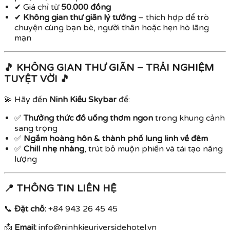
✔ Giá chỉ từ
50.000 đồng
✔
Không gian thư giãn lý tưởng
– thích hợp để trò
chuyện cùng bạn bè, người thân hoặc hẹn hò lãng
mạn
🎵 KHÔNG GIAN THƯ GIÃN – TRẢI NGHIỆM
TUYỆT VỜI 🎵
💫 Hãy đến
Ninh Kiều Skybar
để:
✅
Thưởng thức đồ uống thơm ngon
trong khung cảnh
sang trọng
✅
Ngắm hoàng hôn & thành phố lung linh về đêm
✅
Chill nhẹ nhàng
, trút bỏ muộn phiền và tái tạo năng
lượng
📍 THÔNG TIN LIÊN HỆ
📞
Đặt chỗ:
+84 943 26 45 45
📩
Email:
info@ninhkieuriversidehotel.vn