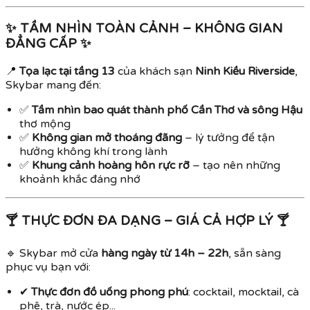
✨ TẦM NHÌN TOÀN CẢNH – KHÔNG GIAN
ĐẲNG CẤP ✨
📍
Tọa lạc tại tầng 13
của khách sạn
Ninh Kiều Riverside
,
Skybar mang đến:
✅
Tầm nhìn bao quát thành phố Cần Thơ và sông Hậu
thơ mộng
✅
Không gian mở thoáng đãng
– lý tưởng để tận
hưởng không khí trong lành
✅
Khung cảnh hoàng hôn rực rỡ
– tạo nên những
khoảnh khắc đáng nhớ
🍸 THỰC ĐƠN ĐA DẠNG – GIÁ CẢ HỢP LÝ 🍸
🔹 Skybar mở cửa
hàng ngày từ 14h – 22h
, sẵn sàng
phục vụ bạn với:
✔
Thực đơn đồ uống phong phú
: cocktail, mocktail, cà
phê, trà, nước ép...