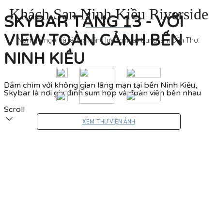
Khách Sạn Ninh Kiều Riverside
SKYBAR TẦNG 13 - VỚI
VIEW TOÀN CẢNH BẾN
Nơi nghỉ ngơi và tái tạo năng lượng ngay trung tâm Cần Thơ.
NINH KIỀU
Đắm chìm với không gian lãng mạn tại bến Ninh Kiều,
Skybar là nơi gia đình sum họp và đoàn viên bên nhau
Scroll
XEM THƯ VIỆN ẢNH