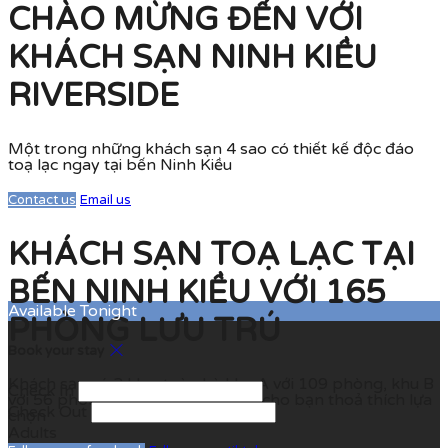
CHÀO MỪNG ĐẾN VỚI
KHÁCH SẠN NINH KIỀU
RIVERSIDE
Một trong những khách sạn 4 sao có thiết kế độc đáo
toạ lạc ngay tại bến Ninh Kiều
Contact us
Email us
KHÁCH SẠN TOẠ LẠC TẠI
BẾN NINH KIỀU VỚI 165
Available Tonight
PHÒNG LƯU TRÚ
Book your stay
Khách sạn có 2 khu, toà nhà khu A với 109 phòng, khu B
Check In
với 56 phòng với đa dạng các loại cho bạn thoả thích lựa
Check Out
chọn
Adults