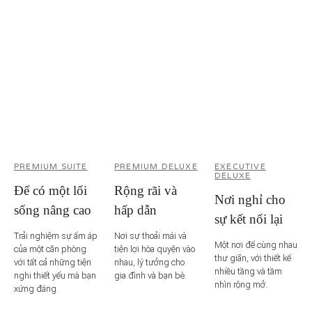
PREMIUM SUITE
PREMIUM DELUXE
EXECUTIVE
DELUXE
Để có một lối
Rộng rãi và
Nơi nghỉ cho
sống nâng cao
hấp dẫn
sự kết nối lại
Trải nghiệm sự ấm áp
Nơi sự thoải mái và
Một nơi để cùng nhau
của một căn phòng
tiện lợi hòa quyện vào
thư giãn, với thiết kế
với tất cả những tiện
nhau, lý tưởng cho
nhiều tầng và tầm
nghi thiết yếu mà bạn
gia đình và bạn bè.
nhìn rộng mở.
xứng đáng.