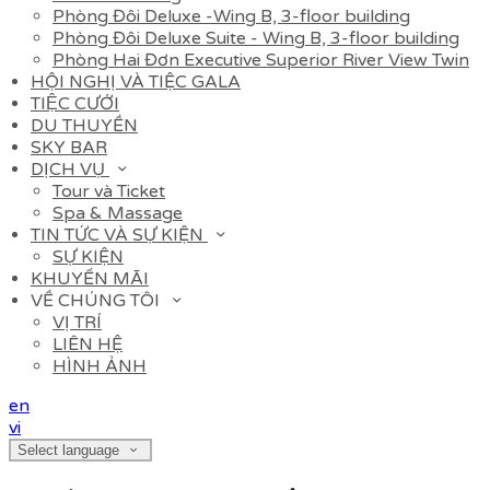
Phòng Đôi Deluxe -Wing B, 3-floor building
Phòng Đôi Deluxe Suite - Wing B, 3-floor building
Phòng Hai Đơn Executive Superior River View Twin
HỘI NGHỊ VÀ TIỆC GALA
TIỆC CƯỚI
DU THUYỀN
SKY BAR
DỊCH VỤ
Tour và Ticket
Spa & Massage
TIN TỨC VÀ SỰ KIỆN
SỰ KIỆN
KHUYẾN MÃI
VỀ CHÚNG TÔI
VỊ TRÍ
LIÊN HỆ
HÌNH ẢNH
en
vi
Select language