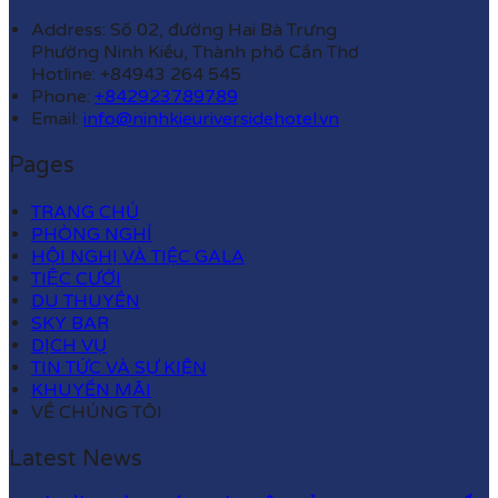
Address: Số 02, đường Hai Bà Trưng
Phường Ninh Kiều, Thành phố Cần Thơ
Hotline: +84943 264 545
Phone:
+842923789789
Email:
info@ninhkieuriversidehotel.vn
Pages
TRANG CHỦ
PHÒNG NGHỈ
HỘI NGHỊ VÀ TIỆC GALA
TIỆC CƯỚI
DU THUYỀN
SKY BAR
DỊCH VỤ
TIN TỨC VÀ SỰ KIỆN
KHUYẾN MÃI
VỀ CHÚNG TÔI
Latest News