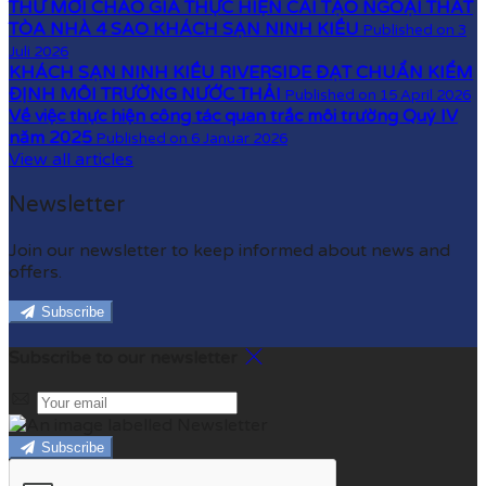
THƯ MỜI CHÀO GIÁ THỰC HIỆN CẢI TẠO NGOẠI THẤT
TÒA NHÀ 4 SAO KHÁCH SẠN NINH KIỀU
Published on 3
Juli 2026
KHÁCH SẠN NINH KIỀU RIVERSIDE ĐẠT CHUẨN KIỂM
ĐỊNH MÔI TRƯỜNG NƯỚC THẢI
Published on 15 April 2026
Về việc thực hiện công tác quan trắc môi trường Quý IV
năm 2025
Published on 6 Januar 2026
View all articles
Newsletter
Join our newsletter to keep informed about news and
offers.
Subscribe
Subscribe to our newsletter
Subscribe