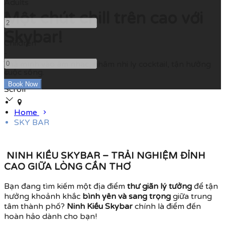
Adults
-
Một chút chill trên cao với
Skybar!
+
Children
-
Thả mình vào âm nhạc, nhâm nhi ly cocktail, tận hưởng
cuộc sống.
+
Scroll
Home
SKY BAR
NINH KIỀU SKYBAR – TRẢI NGHIỆM ĐỈNH
CAO GIỮA LÒNG CẦN THƠ
Bạn đang tìm kiếm một địa điểm
thư giãn lý tưởng
để tận
hưởng khoảnh khắc
bình yên và sang trọng
giữa trung
tâm thành phố?
Ninh Kiều Skybar
chính là điểm đến
hoàn hảo dành cho bạn!