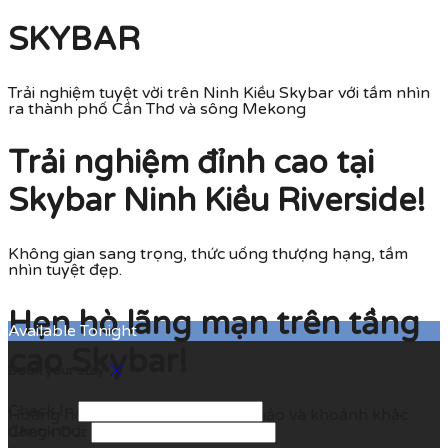
SKYBAR
Trải nghiệm tuyệt vời trên Ninh Kiều Skybar với tầm nhìn
ra thành phố Cần Thơ và sông Mekong
Trải nghiệm đỉnh cao tại
Skybar Ninh Kiều Riverside!
Không gian sang trọng, thức uống thượng hạng, tầm
nhìn tuyệt đẹp.
Hẹn hò lãng mạn trên tầng
Available Tonight
cao Skybar!
Book your stay
Check In
Hoàng hôn rực rỡ, cocktail tuyệt hảo và khoảnh khắc
đáng nhớ.
Check Out