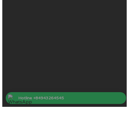
Hotline +84943264545