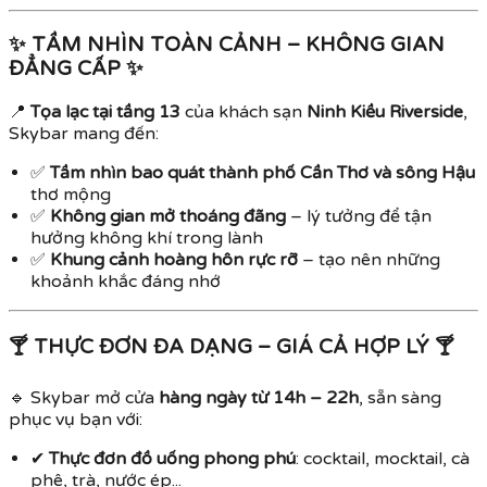
✨ TẦM NHÌN TOÀN CẢNH – KHÔNG GIAN
ĐẲNG CẤP ✨
📍
Tọa lạc tại tầng 13
của khách sạn
Ninh Kiều Riverside
,
Skybar mang đến:
✅
Tầm nhìn bao quát thành phố Cần Thơ và sông Hậu
thơ mộng
✅
Không gian mở thoáng đãng
– lý tưởng để tận
hưởng không khí trong lành
✅
Khung cảnh hoàng hôn rực rỡ
– tạo nên những
khoảnh khắc đáng nhớ
🍸 THỰC ĐƠN ĐA DẠNG – GIÁ CẢ HỢP LÝ 🍸
🔹 Skybar mở cửa
hàng ngày từ 14h – 22h
, sẵn sàng
phục vụ bạn với:
✔
Thực đơn đồ uống phong phú
: cocktail, mocktail, cà
phê, trà, nước ép...