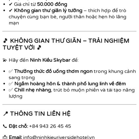
✔ Giá chỉ từ
50.000 đồng
✔
Không gian thư giãn lý tưởng
– thích hợp để trò
chuyện cùng bạn bè, người thân hoặc hẹn hò lãng
mạn
🎵 KHÔNG GIAN THƯ GIÃN – TRẢI NGHIỆM
TUYỆT VỜI 🎵
💫 Hãy đến
Ninh Kiều Skybar
để:
✅
Thưởng thức đồ uống thơm ngon
trong khung cảnh
sang trọng
✅
Ngắm hoàng hôn & thành phố lung linh về đêm
✅
Chill nhẹ nhàng
, trút bỏ muộn phiền và tái tạo năng
lượng
📍 THÔNG TIN LIÊN HỆ
📞
Đặt chỗ:
+84 943 26 45 45
📩
Email:
info@ninhkieuriversidehotel.vn