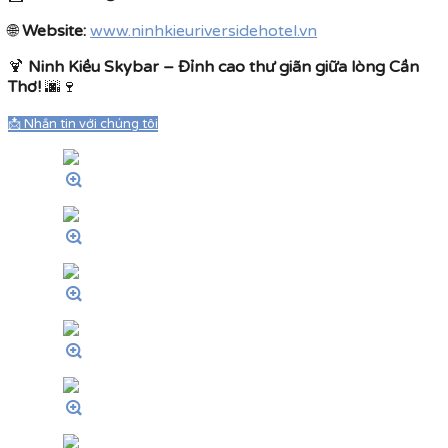
🌐
Website:
www.ninhkieuriversidehotel.vn
🍹
Ninh Kiều Skybar – Đỉnh cao thư giãn giữa lòng Cần
Thơ!
🌆🍷
📩 Nhắn tin với chúng tôi