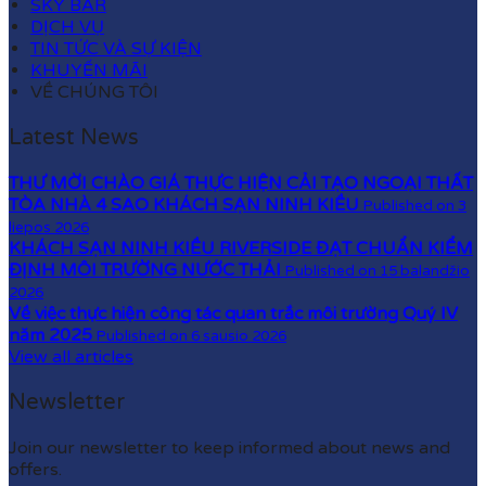
SKY BAR
DỊCH VỤ
TIN TỨC VÀ SỰ KIỆN
KHUYẾN MÃI
VỀ CHÚNG TÔI
Latest News
THƯ MỜI CHÀO GIÁ THỰC HIỆN CẢI TẠO NGOẠI THẤT
TÒA NHÀ 4 SAO KHÁCH SẠN NINH KIỀU
Published on 3
liepos 2026
KHÁCH SẠN NINH KIỀU RIVERSIDE ĐẠT CHUẨN KIỂM
ĐỊNH MÔI TRƯỜNG NƯỚC THẢI
Published on 15 balandžio
2026
Về việc thực hiện công tác quan trắc môi trường Quý IV
năm 2025
Published on 6 sausio 2026
View all articles
Newsletter
Join our newsletter to keep informed about news and
offers.