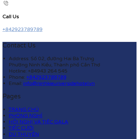
Call Us
+842923789789
Contact Us
Address: Số 02, đường Hai Bà Trưng
Phường Ninh Kiều, Thành phố Cần Thơ
Hotline: +84943 264 545
Phone:
+842923789789
Email:
info@ninhkieuriversidehotel.vn
Pages
TRANG CHỦ
PHÒNG NGHỈ
HỘI NGHỊ VÀ TIỆC GALA
TIỆC CƯỚI
DU THUYỀN