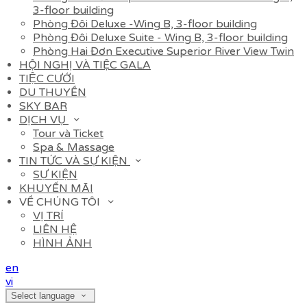
3-floor building
Phòng Đôi Deluxe -Wing B, 3-floor building
Phòng Đôi Deluxe Suite - Wing B, 3-floor building
Phòng Hai Đơn Executive Superior River View Twin
HỘI NGHỊ VÀ TIỆC GALA
TIỆC CƯỚI
DU THUYỀN
SKY BAR
DỊCH VỤ
Tour và Ticket
Spa & Massage
TIN TỨC VÀ SỰ KIỆN
SỰ KIỆN
KHUYẾN MÃI
VỀ CHÚNG TÔI
VỊ TRÍ
LIÊN HỆ
HÌNH ẢNH
en
vi
Select language