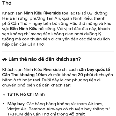
Thơ
Khách sạn
Ninh Kiều Riverside
tọa lạc tại số 02, đường
Hai Bà Trưng, phường Tân An, quận Ninh Kiều, thành
phố Cần Thơ – ngay bên bờ sông Hậu thơ mộng và khu
vực
Bến Ninh Kiều
nổi tiếng. Với vị trí đắc địa này, khách
sạn không chỉ mang đến không gian nghỉ dưỡng lý
tưởng mà còn thuận tiện di chuyển đến các điểm du lịch
hấp dẫn của Cần Thơ.
🚗
Làm thế nào để đến khách sạn?
Khách sạn Ninh Kiều Riverside chỉ cách
sân bay quốc tế
Cần Thơ khoảng 10km
và mất khoảng
20 phút
di chuyển
bằng ô tô hoặc taxi. Dưới đây là các phương tiện di
chuyển phổ biến để đến khách sạn:
🔹
Từ TP. Hồ Chí Minh:
Máy bay:
Các hãng hàng không Vietnam Airlines,
Vietjet Air, Bamboo Airways có chuyến bay thẳng từ
TP.HCM đến Cần Thơ chỉ trong
45 phút
.