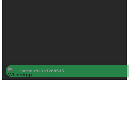
Hotline +84943264545