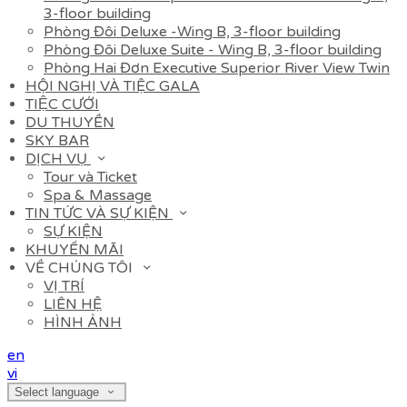
3-floor building
Phòng Đôi Deluxe -Wing B, 3-floor building
Phòng Đôi Deluxe Suite - Wing B, 3-floor building
Phòng Hai Đơn Executive Superior River View Twin
HỘI NGHỊ VÀ TIỆC GALA
TIỆC CƯỚI
DU THUYỀN
SKY BAR
DỊCH VỤ
Tour và Ticket
Spa & Massage
TIN TỨC VÀ SỰ KIỆN
SỰ KIỆN
KHUYẾN MÃI
VỀ CHÚNG TÔI
VỊ TRÍ
LIÊN HỆ
HÌNH ẢNH
en
vi
Select language