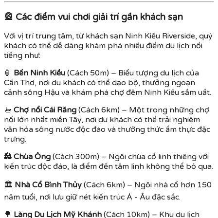
🎡
Các điểm vui chơi giải trí gần khách sạn
Với vị trí trung tâm, từ khách sạn Ninh Kiều Riverside, quý
khách có thể dễ dàng khám phá nhiều điểm du lịch nổi
tiếng như:
🏮
Bến Ninh Kiều
(Cách 50m) – Biểu tượng du lịch của
Cần Thơ, nơi du khách có thể dạo bộ, thưởng ngoạn
cảnh sông Hậu và khám phá chợ đêm Ninh Kiều sầm uất.
🚤
Chợ nổi Cái Răng
(Cách 6km) – Một trong những chợ
nổi lớn nhất miền Tây, nơi du khách có thể trải nghiệm
văn hóa sông nước độc đáo và thưởng thức ẩm thực đặc
trưng.
🏯
Chùa Ông
(Cách 300m) – Ngôi chùa cổ linh thiêng với
kiến trúc độc đáo, là điểm đến tâm linh không thể bỏ qua.
🏛
Nhà Cổ Bình Thủy
(Cách 6km) – Ngôi nhà cổ hơn 150
năm tuổi, nơi lưu giữ nét kiến trúc Á - Âu đặc sắc.
🌳
Làng Du Lịch Mỹ Khánh
(Cách 10km) – Khu du lịch