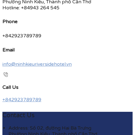
Phường Ninh Kiều, Thành phố Cần Thơ
Hotline: +84943 264 545
Phone
+842923789789
Email
info@ninhkieuriversidehotel.vn
Call Us
+842923789789
Contact Us
Address: Số 02, đường Hai Bà Trưng
Phường Ninh Kiều, Thành phố Cần Thơ