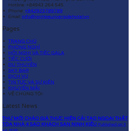
Hotline: +84943 264 545
Phone:
+842923789789
Email:
info@ninhkieuriversidehotel.vn
Pages
TRANG CHỦ
PHÒNG NGHỈ
HỘI NGHỊ VÀ TIỆC GALA
TIỆC CƯỚI
DU THUYỀN
SKY BAR
DỊCH VỤ
TIN TỨC VÀ SỰ KIỆN
KHUYẾN MÃI
VỀ CHÚNG TÔI
Latest News
THƯ MỜI CHÀO GIÁ THỰC HIỆN CẢI TẠO NGOẠI THẤT
TÒA NHÀ 4 SAO KHÁCH SẠN NINH KIỀU
Published on 3
juli 2026