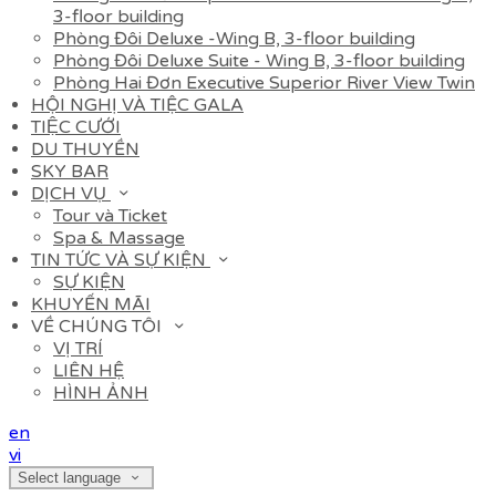
3-floor building
Phòng Đôi Deluxe -Wing B, 3-floor building
Phòng Đôi Deluxe Suite - Wing B, 3-floor building
Phòng Hai Đơn Executive Superior River View Twin
HỘI NGHỊ VÀ TIỆC GALA
TIỆC CƯỚI
DU THUYỀN
SKY BAR
DỊCH VỤ
Tour và Ticket
Spa & Massage
TIN TỨC VÀ SỰ KIỆN
SỰ KIỆN
KHUYẾN MÃI
VỀ CHÚNG TÔI
VỊ TRÍ
LIÊN HỆ
HÌNH ẢNH
en
vi
Select language