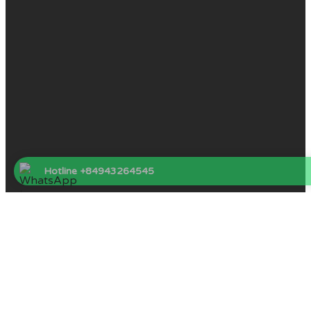
Hotline +84943264545