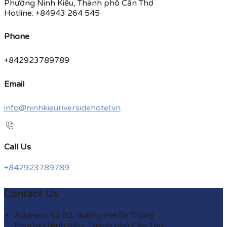
Phường Ninh Kiều, Thành phố Cần Thơ
Hotline: +84943 264 545
Phone
+842923789789
Email
info@ninhkieuriversidehotel.vn
Call Us
+842923789789
Contact Us
Address: Số 02, đường Hai Bà Trưng
Phường Ninh Kiều, Thành phố Cần Thơ