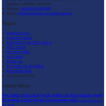
Hotline: +84943 264 545
Phone:
+842923789789
Email:
info@ninhkieuriversidehotel.vn
Pages
TRANG CHỦ
PHÒNG NGHỈ
HỘI NGHỊ VÀ TIỆC GALA
TIỆC CƯỚI
DU THUYỀN
SKY BAR
DỊCH VỤ
TIN TỨC VÀ SỰ KIỆN
KHUYẾN MÃI
VỀ CHÚNG TÔI
Latest News
THƯ MỜI CHÀO GIÁ THỰC HIỆN CẢI TẠO NGOẠI THẤT
TÒA NHÀ 4 SAO KHÁCH SẠN NINH KIỀU
Published on 3
júlí 2026