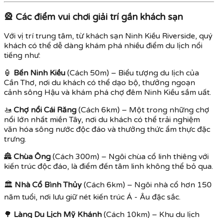
🎡
Các điểm vui chơi giải trí gần khách sạn
Với vị trí trung tâm, từ khách sạn Ninh Kiều Riverside, quý
khách có thể dễ dàng khám phá nhiều điểm du lịch nổi
tiếng như:
🏮
Bến Ninh Kiều
(Cách 50m) – Biểu tượng du lịch của
Cần Thơ, nơi du khách có thể dạo bộ, thưởng ngoạn
cảnh sông Hậu và khám phá chợ đêm Ninh Kiều sầm uất.
🚤
Chợ nổi Cái Răng
(Cách 6km) – Một trong những chợ
nổi lớn nhất miền Tây, nơi du khách có thể trải nghiệm
văn hóa sông nước độc đáo và thưởng thức ẩm thực đặc
trưng.
🏯
Chùa Ông
(Cách 300m) – Ngôi chùa cổ linh thiêng với
kiến trúc độc đáo, là điểm đến tâm linh không thể bỏ qua.
🏛
Nhà Cổ Bình Thủy
(Cách 6km) – Ngôi nhà cổ hơn 150
năm tuổi, nơi lưu giữ nét kiến trúc Á - Âu đặc sắc.
🌳
Làng Du Lịch Mỹ Khánh
(Cách 10km) – Khu du lịch