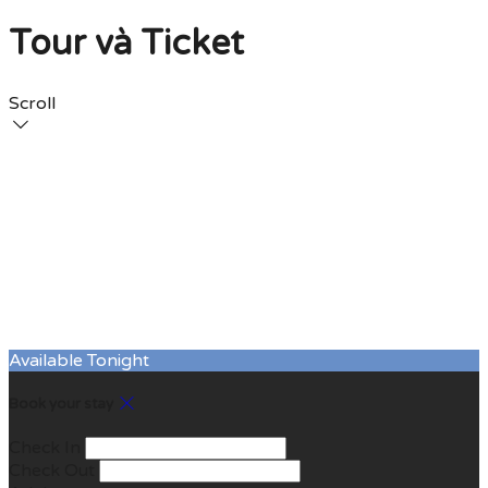
Tour và Ticket
Scroll
Available Tonight
Book your stay
Check In
Check Out