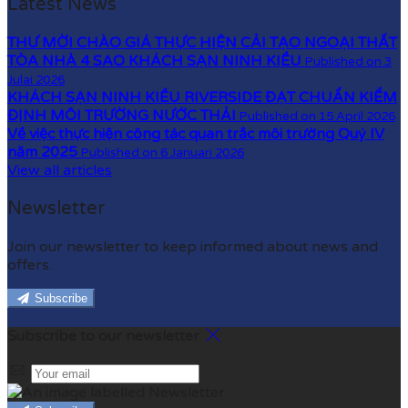
Latest News
THƯ MỜI CHÀO GIÁ THỰC HIỆN CẢI TẠO NGOẠI THẤT
TÒA NHÀ 4 SAO KHÁCH SẠN NINH KIỀU
Published on 3
Julai 2026
KHÁCH SẠN NINH KIỀU RIVERSIDE ĐẠT CHUẨN KIỂM
ĐỊNH MÔI TRƯỜNG NƯỚC THẢI
Published on 15 April 2026
Về việc thực hiện công tác quan trắc môi trường Quý IV
năm 2025
Published on 6 Januari 2026
View all articles
Newsletter
Join our newsletter to keep informed about news and
offers.
Subscribe
Subscribe to our newsletter