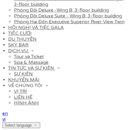
3-floor building
Phòng Đôi Deluxe -Wing B, 3-floor building
Phòng Đôi Deluxe Suite - Wing B, 3-floor building
Phòng Hai Đơn Executive Superior River View Twin
HỘI NGHỊ VÀ TIỆC GALA
TIỆC CƯỚI
DU THUYỀN
SKY BAR
DỊCH VỤ
Tour và Ticket
Spa & Massage
TIN TỨC VÀ SỰ KIỆN
SỰ KIỆN
KHUYẾN MÃI
VỀ CHÚNG TÔI
VỊ TRÍ
LIÊN HỆ
HÌNH ẢNH
en
vi
Select language