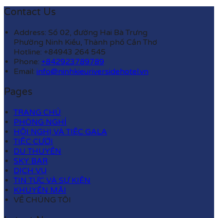
Contact Us
Address: Số 02, đường Hai Bà Trưng
Phường Ninh Kiều, Thành phố Cần Thơ
Hotline: +84943 264 545
Phone:
+842923789789
Email:
info@ninhkieuriversidehotel.vn
Pages
TRANG CHỦ
PHÒNG NGHỈ
HỘI NGHỊ VÀ TIỆC GALA
TIỆC CƯỚI
DU THUYỀN
SKY BAR
DỊCH VỤ
TIN TỨC VÀ SỰ KIỆN
KHUYẾN MÃI
VỀ CHÚNG TÔI