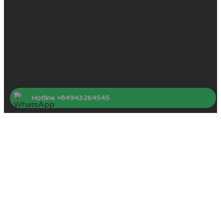
Hotline +84943264545