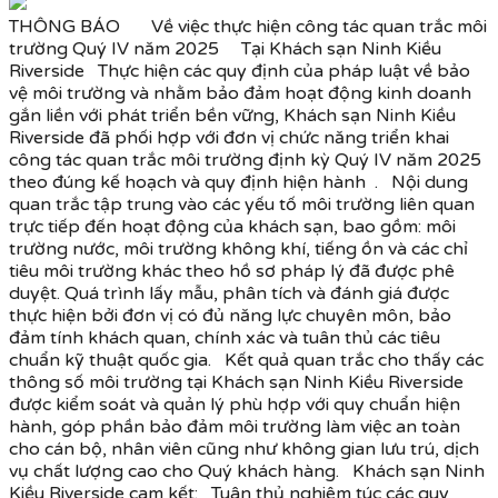
THÔNG BÁO Về việc thực hiện công tác quan trắc môi
trường Quý IV năm 2025 Tại Khách sạn Ninh Kiều
Riverside Thực hiện các quy định của pháp luật về bảo
vệ môi trường và nhằm bảo đảm hoạt động kinh doanh
gắn liền với phát triển bền vững, Khách sạn Ninh Kiều
Riverside đã phối hợp với đơn vị chức năng triển khai
công tác quan trắc môi trường định kỳ Quý IV năm 2025
theo đúng kế hoạch và quy định hiện hành . Nội dung
quan trắc tập trung vào các yếu tố môi trường liên quan
trực tiếp đến hoạt động của khách sạn, bao gồm: môi
trường nước, môi trường không khí, tiếng ồn và các chỉ
tiêu môi trường khác theo hồ sơ pháp lý đã được phê
duyệt. Quá trình lấy mẫu, phân tích và đánh giá được
thực hiện bởi đơn vị có đủ năng lực chuyên môn, bảo
đảm tính khách quan, chính xác và tuân thủ các tiêu
chuẩn kỹ thuật quốc gia. Kết quả quan trắc cho thấy các
thông số môi trường tại Khách sạn Ninh Kiều Riverside
được kiểm soát và quản lý phù hợp với quy chuẩn hiện
hành, góp phần bảo đảm môi trường làm việc an toàn
cho cán bộ, nhân viên cũng như không gian lưu trú, dịch
vụ chất lượng cao cho Quý khách hàng. Khách sạn Ninh
Kiều Riverside cam kết: Tuân thủ nghiêm túc các quy