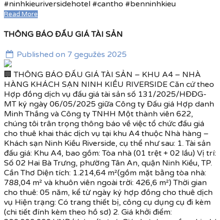
#ninhkieuriversidehotel #cantho #benninhkieu
Read More
THÔNG BÁO ĐẤU GIÁ TÀI SẢN
Published on 7 gegužės 2025
🏢 THÔNG BÁO ĐẤU GIÁ TÀI SẢN – KHU A4 – NHÀ
HÀNG KHÁCH SẠN NINH KIỀU RIVERSIDE Căn cứ theo
Hợp đồng dịch vụ đấu giá tài sản số 131/2025/HĐĐG-
MT ký ngày 06/05/2025 giữa Công ty Đấu giá Hợp danh
Minh Thắng và Công ty TNHH Một thành viên 622,
chúng tôi trân trọng thông báo về việc tổ chức đấu giá
cho thuê khai thác dịch vụ tại khu A4 thuộc Nhà hàng –
Khách sạn Ninh Kiều Riverside, cụ thể như sau: 1. Tài sản
đấu giá: Khu A4, bao gồm: Tòa nhà (01 trệt + 02 lầu) Vị trí:
Số 02 Hai Bà Trưng, phường Tân An, quận Ninh Kiều, TP.
Cần Thơ Diện tích: 1.214,64 m²(gồm mặt bằng tòa nhà:
788,04 m² và khuôn viên ngoài trời: 426,6 m²) Thời gian
cho thuê: 05 năm, kể từ ngày ký hợp đồng cho thuê dịch
vụ Hiện trạng: Có trang thiết bị, công cụ dụng cụ đi kèm
(chi tiết đính kèm theo hồ sơ) 2. Giá khởi điểm: