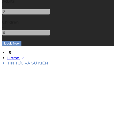
Adults
-
+
Children
-
+
Home
TIN TỨC VÀ SỰ KIỆN