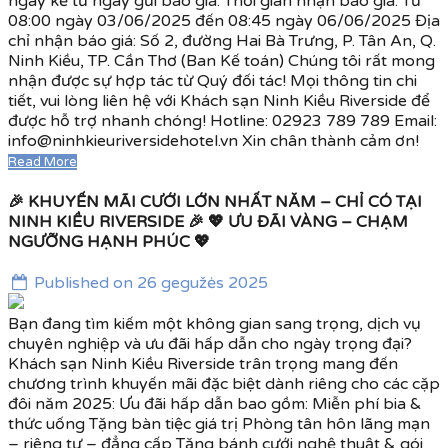
ngày kể từ ngày gửi báo giá. Thời gian nhận báo giá: Từ
08:00 ngày 03/06/2025 đến 08:45 ngày 06/06/2025 Địa
chỉ nhận báo giá: Số 2, đường Hai Bà Trưng, P. Tân An, Q.
Ninh Kiều, TP. Cần Thơ (Ban Kế toán) Chúng tôi rất mong
nhận được sự hợp tác từ Quý đối tác! Mọi thông tin chi
tiết, vui lòng liên hệ với Khách sạn Ninh Kiều Riverside để
được hỗ trợ nhanh chóng! Hotline: 02923 789 789 Email:
info@ninhkieuriversidehotel.vn Xin chân thành cảm ơn!
Read More
🎉 KHUYẾN MÃI CƯỚI LỚN NHẤT NĂM – CHỈ CÓ TẠI
NINH KIỀU RIVERSIDE 🎉 💖 ƯU ĐÃI VÀNG – CHẠM
NGƯỠNG HẠNH PHÚC 💖
Published on 26 gegužės 2025
Bạn đang tìm kiếm một không gian sang trọng, dịch vụ
chuyên nghiệp và ưu đãi hấp dẫn cho ngày trọng đại?
Khách sạn Ninh Kiều Riverside trân trọng mang đến
chương trình khuyến mãi đặc biệt dành riêng cho các cặp
đôi năm 2025: Ưu đãi hấp dẫn bao gồm: Miễn phí bia &
thức uống Tặng bàn tiệc giá trị Phòng tân hôn lãng mạn
– riêng tư – đẳng cấp Tặng bánh cưới nghệ thuật & gói