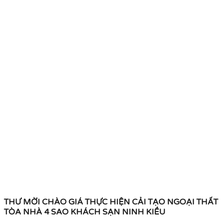
THƯ MỜI CHÀO GIÁ THỰC HIỆN CẢI TẠO NGOẠI THẤT
TÒA NHÀ 4 SAO KHÁCH SẠN NINH KIỀU