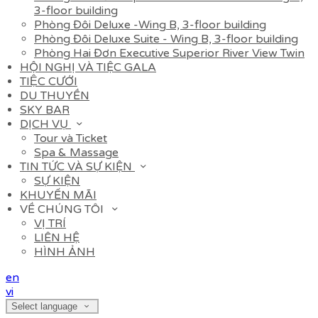
3-floor building
Phòng Đôi Deluxe -Wing B, 3-floor building
Phòng Đôi Deluxe Suite - Wing B, 3-floor building
Phòng Hai Đơn Executive Superior River View Twin
HỘI NGHỊ VÀ TIỆC GALA
TIỆC CƯỚI
DU THUYỀN
SKY BAR
DỊCH VỤ
Tour và Ticket
Spa & Massage
TIN TỨC VÀ SỰ KIỆN
SỰ KIỆN
KHUYẾN MÃI
VỀ CHÚNG TÔI
VỊ TRÍ
LIÊN HỆ
HÌNH ẢNH
en
vi
Select language