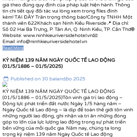
giá theo đúng quy định của pháp luật hiện hành. Thông
tin chi tiết quý đối tác vui lòng xem trong files đính
kèm! TẠI ĐÂY Trân trọng thông báo!Công ty TNHH Một
thành viên 622Khách sạn Ninh Kiều Riverside📍 Địa chỉ:
Số 02 Hai Bà Trưng, P. Tân An, Q. Ninh Kiều, TP. Cần Thơ🌐
Website: www.ninhkieuriversidehotel.vn📧
Email: info@ninhkieuriversidehotel.vn
Read More
KỶ NIỆM 139 NĂM NGÀY QUỐC TẾ LAO ĐỘNG
(01/5/1886 – 01/5/2025)
Published on 30 balandžio 2025
KỶ NIỆM 139 NĂM NGÀY QUỐC TẾ LAO ĐỘNG
(01/5/1886 – 01/5/2025)Tôn vinh giá trị lao động –
Động lực phát triển đất nước Ngày 1/5 hàng năm –
Ngày Quốc tế Lao động – là dịp để toàn thế giới tôn vinh
những người lao động, ghi nhận và tri ân những đóng
góp to lớn của lực lượng lao động trong sự phát triển
bền vững của mỗi quốc gia. Năm nay, chúng ta long
trọng kỷ niệm 139 năm Ngày Quốc tế Lao động