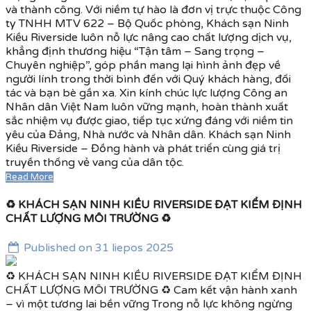
và thành công. Với niềm tự hào là đơn vị trực thuộc Công
ty TNHH MTV 622 – Bộ Quốc phòng, Khách sạn Ninh
Kiều Riverside luôn nỗ lực nâng cao chất lượng dịch vụ,
khẳng định thương hiệu “Tận tâm – Sang trọng –
Chuyên nghiệp”, góp phần mang lại hình ảnh đẹp về
người lính trong thời bình đến với Quý khách hàng, đối
tác và bạn bè gần xa. Xin kính chúc lực lượng Công an
Nhân dân Việt Nam luôn vững mạnh, hoàn thành xuất
sắc nhiệm vụ được giao, tiếp tục xứng đáng với niềm tin
yêu của Đảng, Nhà nước và Nhân dân. Khách sạn Ninh
Kiều Riverside – Đồng hành và phát triển cùng giá trị
truyền thống vẻ vang của dân tộc.
Read More
♻️ KHÁCH SẠN NINH KIỀU RIVERSIDE ĐẠT KIỂM ĐỊNH
CHẤT LƯỢNG MÔI TRƯỜNG ♻️
Published on 31 liepos 2025
♻️ KHÁCH SẠN NINH KIỀU RIVERSIDE ĐẠT KIỂM ĐỊNH
CHẤT LƯỢNG MÔI TRƯỜNG ♻️ Cam kết vận hành xanh
– vì một tương lai bền vững Trong nỗ lực không ngừng