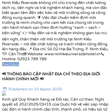
Ninh Kiều Riverside không chỉ chú trọng đến chất lượng
dịch vụ, tiện nghi và trải nghiệm khách hàng, mà còn đặc
biệt quan tâm đến việc bảo vệ môi trường sống và cộng
đồng xung quanh. 🔰 Việc đạt chuẩn kiểm định môi
trường là minh chứng cho cam kết của chúng tôi trong
vận hành khách sạn theo định hướng "xanh – sạch –
bền vững". 👉 Hãy đến và trải nghiệm không gian lưu trú
tiện nghi, thân thiện với môi trường tại Ninh Kiều
Riverside – nơi đặt chất lượng và trách nhiệm cộng đồng
lên hàng đầu. 📍 Địa chỉ: Số 02 Hai Bà Trưng, P. Ninh Kiều,
TP. Cần Thơ🌐 Website: www.ninhkieuriversidehotel.vn📞
Hotline: 02923 789 789
Read More
📢 THÔNG BÁO CẬP NHẬT ĐỊA CHỈ THEO ĐỊA GIỚI
HÀNH CHÍNH MỚI 📢
Published on 10 liepos 2025
Kính gửi Quý Khách hàng và Đối tác, Căn cứ theo: Nghị
quyết số 202/2025/QH15 của Quốc hội về việc sáp nhập
các đơn vị hành chính cấp tỉnh, thành phố, có hiệu lực từ