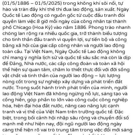
(01/5/1886 – 01/5/2025) trong không khí sôi nổi, tự
hào và tràn đầy khí thế thi đua lao động, sản xuất. Ngày
Quốc tế Lao động có nguồn gốc từ cuộc đấu tranh đòi
quyền làm việc 8 giờ mỗi ngày của công nhân tại thành
phố Chicago (Hoa Kỳ) vào năm 1886. Phong trào nhanh
chóng lan rộng ra nhiều quốc gia, trở thành biểu tượng
cho tinh thần đấu tranh vì quyền lợi, sự tiến bộ và công
bằng xã hội của giai cấp công nhân và người lao động
toàn cầu. Tại Việt Nam, Ngày Quốc tế Lao động không
chỉ mang ý nghĩa lịch sử và quốc tế sâu sắc mà còn là dịp
để Đảng, Nhà nước, các cấp công đoàn và toàn xã hội
thể hiện sự quan tâm, chăm lo thiết thực đối với đời sống
vật chất và tinh thần của người lao động – lực lượng
nòng cốt trong sự nghiệp xây dựng và phát triển đất
nước. Trong suốt hành trình phát triển của mình, người
lao động Việt Nam đã không ngừng nỗ lực, sáng tạo và
cống hiến, góp phần to lớn vào công cuộc công nghiệp
hóa, hiện đại hóa đất nước, nâng cao năng lực cạnh
tranh và vị thế của Việt Nam trên trường quốc tế. Đặc
biệt, trong bối cảnh hội nhập sâu rộng và chuyển đổi số
mạnh mẽ như hiện nay, đội ngũ người lao động ngày
càng thể hiện rõ vai trò trung tâm trong việc đổi mới sáng