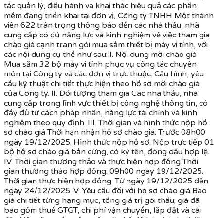
tác quản lý, điều hành và khai thác hiệu quả các phần
mềm đang triển khai tại đơn vị, Công ty TNHH Một thành
viên 622 trân trọng thông báo đến các nhà thầu, nhà
cung cấp có đủ năng lực và kinh nghiệm về việc tham gia
chào giá cạnh tranh gói mua sắm thiết bị máy vi tính, với
các nội dung cụ thể như sau: I. Nội dung mời chào giá
Mua sắm 32 bộ máy vi tính phục vụ công tác chuyên
môn tại Công ty và các đơn vị trực thuộc. Cấu hình, yêu
cầu kỹ thuật chi tiết thực hiện theo hồ sơ mời chào giá
của Công ty. II. Đối tượng tham gia Các nhà thầu, nhà
cung cấp trong lĩnh vực thiết bị công nghệ thông tin, có
đầy đủ tư cách pháp nhân, năng lực tài chính và kinh
nghiệm theo quy định. III. Thời gian và hình thức nộp hồ
sơ chào giá Thời hạn nhận hồ sơ chào giá: Trước 08h00
ngày 19/12/2025. Hình thức nộp hồ sơ: Nộp trực tiếp 01
bộ hồ sơ chào giá bản cứng, có ký tên, đóng dấu hợp lệ.
IV. Thời gian thương thảo và thực hiện hợp đồng Thời
gian thương thảo hợp đồng: 09h00 ngày 19/12/2025.
Thời gian thực hiện hợp đồng: Từ ngày 19/12/2025 đến
ngày 24/12/2025. V. Yêu cầu đối với hồ sơ chào giá Báo
giá chi tiết từng hạng mục, tổng giá trị gói thầu; giá đã
bao gồm thuế GTGT, chi phí vận chuyển, lắp đặt và cài