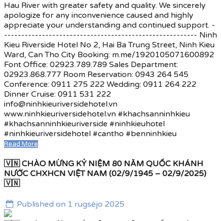
Hau River with greater safety and quality. We sincerely
apologize for any inconvenience caused and highly
appreciate your understanding and continued support. -
-------------------------------------------------------- Ninh
Kieu Riverside Hotel No 2, Hai Ba Trung Street, Ninh Kieu
Ward, Can Tho City Booking: m.me/1920105071600892
Font Office: 02923.789.789 Sales Department:
02923.868.777 Room Reservation: 0943 264 545
Conference: 0911 275 222 Wedding: 0911 264 222
Dinner Cruise: 0911 531 222
info@ninhkieuriversidehotel.vn
www.ninhkieuriversidehotel.vn #khachsanninhkieu
#khachsanninhkieuriverside #ninhkieuhotel
#ninhkieuriversidehotel #cantho #benninhkieu
Read More
🇻🇳 CHÀO MỪNG KỶ NIỆM 80 NĂM QUỐC KHÁNH
NƯỚC CHXHCN VIỆT NAM (02/9/1945 – 02/9/2025)
🇻🇳
Published on 1 rugsėjo 2025