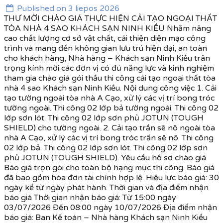
Published on 3 liepos 2026
THƯ MỜI CHÀO GIÁ THỰC HIỆN CẢI TẠO NGOẠI THẤT
TÒA NHÀ 4 SAO KHÁCH SẠN NINH KIỀU Nhằm nâng
cao chất lượng cơ sở vật chất, cải thiện diện mạo công
trình và mang đến không gian lưu trú hiện đại, an toàn
cho khách hàng, Nhà hàng – Khách sạn Ninh Kiều trân
trọng kính mời các đơn vị có đủ năng lực và kinh nghiệm
tham gia chào giá gói thầu thi công cải tạo ngoại thất tòa
nhà 4 sao Khách sạn Ninh Kiều. Nội dung công việc 1. Cải
tạo tường ngoài tòa nhà A Cạo, xử lý các vị trí bong tróc
tường ngoài. Thi công 02 lớp bả tường ngoài. Thi công 02
lớp sơn lót. Thi công 02 lớp sơn phủ JOTUN (TOUGH
SHIELD) cho tường ngoài. 2. Cải tạo trần sê nô ngoài tòa
nhà A Cạo, xử lý các vị trí bong tróc trần sê nô. Thi công
02 lớp bả. Thi công 02 lớp sơn lót. Thi công 02 lớp sơn
phủ JOTUN (TOUGH SHIELD). Yêu cầu hồ sơ chào giá
Báo giá trọn gói cho toàn bộ hạng mục thi công. Báo giá
đã bao gồm hóa đơn tài chính hợp lệ. Hiệu lực báo giá: 30
ngày kể từ ngày phát hành. Thời gian và địa điểm nhận
báo giá Thời gian nhận báo giá: Từ 15:00 ngày
03/07/2026 Đến 08:00 ngày 10/07/2026 Địa điểm nhận
báo giá: Ban Kế toán – Nhà hàng Khách sạn Ninh Kiều