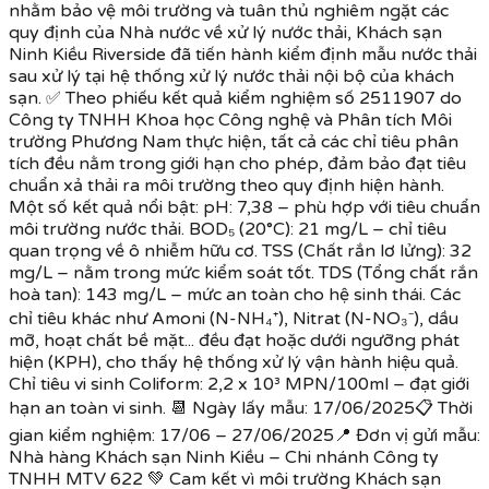
nhằm bảo vệ môi trường và tuân thủ nghiêm ngặt các
quy định của Nhà nước về xử lý nước thải, Khách sạn
Ninh Kiều Riverside đã tiến hành kiểm định mẫu nước thải
sau xử lý tại hệ thống xử lý nước thải nội bộ của khách
sạn. ✅ Theo phiếu kết quả kiểm nghiệm số 2511907 do
Công ty TNHH Khoa học Công nghệ và Phân tích Môi
trường Phương Nam thực hiện, tất cả các chỉ tiêu phân
tích đều nằm trong giới hạn cho phép, đảm bảo đạt tiêu
chuẩn xả thải ra môi trường theo quy định hiện hành.
Một số kết quả nổi bật: pH: 7,38 – phù hợp với tiêu chuẩn
môi trường nước thải. BOD₅ (20°C): 21 mg/L – chỉ tiêu
quan trọng về ô nhiễm hữu cơ. TSS (Chất rắn lơ lửng): 32
mg/L – nằm trong mức kiểm soát tốt. TDS (Tổng chất rắn
hoà tan): 143 mg/L – mức an toàn cho hệ sinh thái. Các
chỉ tiêu khác như Amoni (N-NH₄⁺), Nitrat (N-NO₃⁻), dầu
mỡ, hoạt chất bề mặt... đều đạt hoặc dưới ngưỡng phát
hiện (KPH), cho thấy hệ thống xử lý vận hành hiệu quả.
Chỉ tiêu vi sinh Coliform: 2,2 x 10³ MPN/100ml – đạt giới
hạn an toàn vi sinh. 📆 Ngày lấy mẫu: 17/06/2025📋 Thời
gian kiểm nghiệm: 17/06 – 27/06/2025📍 Đơn vị gửi mẫu:
Nhà hàng Khách sạn Ninh Kiều – Chi nhánh Công ty
TNHH MTV 622 💚 Cam kết vì môi trường Khách sạn