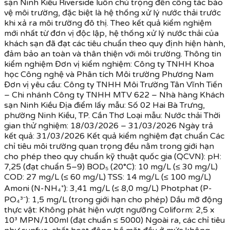
sạn Ninh Kiều Riverside luôn chú trọng đến công tác bảo
vệ môi trường, đặc biệt là hệ thống xử lý nước thải trước
khi xả ra môi trường đô thị. Theo kết quả kiểm nghiệm
mới nhất từ đơn vị độc lập, hệ thống xử lý nước thải của
khách sạn đã đạt các tiêu chuẩn theo quy định hiện hành,
đảm bảo an toàn và thân thiện với môi trường. Thông tin
kiểm nghiệm Đơn vị kiểm nghiệm: Công ty TNHH Khoa
học Công nghệ và Phân tích Môi trường Phương Nam
Đơn vị yêu cầu: Công ty TNHH Môi Trường Tân Vĩnh Tiến
– Chi nhánh Công ty TNHH MTV 622 – Nhà hàng Khách
sạn Ninh Kiều Địa điểm lấy mẫu: Số 02 Hai Bà Trưng,
phường Ninh Kiều, TP. Cần Thơ Loại mẫu: Nước thải Thời
gian thử nghiệm: 18/03/2026 – 31/03/2026 Ngày trả
kết quả: 31/03/2026 Kết quả kiểm nghiệm đạt chuẩn Các
chỉ tiêu môi trường quan trọng đều nằm trong giới hạn
cho phép theo quy chuẩn kỹ thuật quốc gia (QCVN): pH:
7,25 (đạt chuẩn 5–9) BOD₅ (20°C): 10 mg/L (≤ 30 mg/L)
COD: 27 mg/L (≤ 60 mg/L) TSS: 14 mg/L (≤ 100 mg/L)
Amoni (N-NH₄⁺): 3,41 mg/L (≤ 8,0 mg/L) Photphat (P-
PO₄³⁻): 1,5 mg/L (trong giới hạn cho phép) Dầu mỡ động
thực vật: Không phát hiện vượt ngưỡng Coliform: 2,5 x
10³ MPN/100ml (đạt chuẩn ≤ 5000) Ngoài ra, các chỉ tiêu