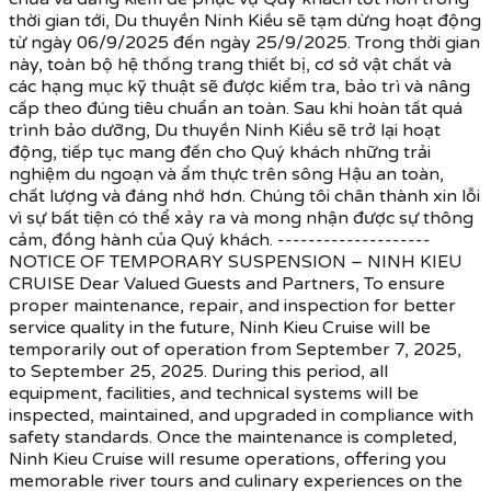
thời gian tới, Du thuyền Ninh Kiều sẽ tạm dừng hoạt động
từ ngày 06/9/2025 đến ngày 25/9/2025. Trong thời gian
này, toàn bộ hệ thống trang thiết bị, cơ sở vật chất và
các hạng mục kỹ thuật sẽ được kiểm tra, bảo trì và nâng
cấp theo đúng tiêu chuẩn an toàn. Sau khi hoàn tất quá
trình bảo dưỡng, Du thuyền Ninh Kiều sẽ trở lại hoạt
động, tiếp tục mang đến cho Quý khách những trải
nghiệm du ngoạn và ẩm thực trên sông Hậu an toàn,
chất lượng và đáng nhớ hơn. Chúng tôi chân thành xin lỗi
vì sự bất tiện có thể xảy ra và mong nhận được sự thông
cảm, đồng hành của Quý khách. --------------------
NOTICE OF TEMPORARY SUSPENSION – NINH KIEU
CRUISE Dear Valued Guests and Partners, To ensure
proper maintenance, repair, and inspection for better
service quality in the future, Ninh Kieu Cruise will be
temporarily out of operation from September 7, 2025,
to September 25, 2025. During this period, all
equipment, facilities, and technical systems will be
inspected, maintained, and upgraded in compliance with
safety standards. Once the maintenance is completed,
Ninh Kieu Cruise will resume operations, offering you
memorable river tours and culinary experiences on the