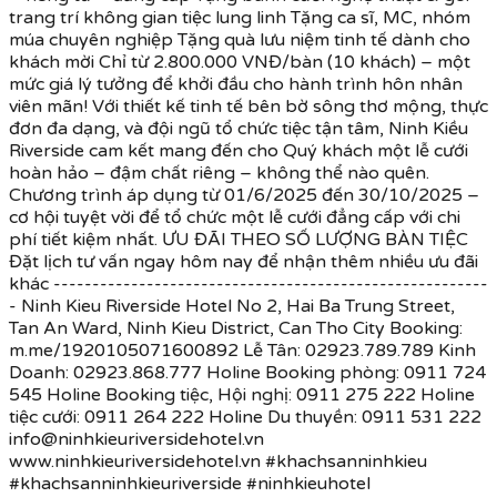
trang trí không gian tiệc lung linh Tặng ca sĩ, MC, nhóm
múa chuyên nghiệp Tặng quà lưu niệm tinh tế dành cho
khách mời Chỉ từ 2.800.000 VNĐ/bàn (10 khách) – một
mức giá lý tưởng để khởi đầu cho hành trình hôn nhân
viên mãn! Với thiết kế tinh tế bên bờ sông thơ mộng, thực
đơn đa dạng, và đội ngũ tổ chức tiệc tận tâm, Ninh Kiều
Riverside cam kết mang đến cho Quý khách một lễ cưới
hoàn hảo – đậm chất riêng – không thể nào quên.
Chương trình áp dụng từ 01/6/2025 đến 30/10/2025 –
cơ hội tuyệt vời để tổ chức một lễ cưới đẳng cấp với chi
phí tiết kiệm nhất. ƯU ĐÃI THEO SỐ LƯỢNG BÀN TIỆC
Đặt lịch tư vấn ngay hôm nay để nhận thêm nhiều ưu đãi
khác --------------------------------------------------------
- Ninh Kieu Riverside Hotel No 2, Hai Ba Trung Street,
Tan An Ward, Ninh Kieu District, Can Tho City Booking:
m.me/1920105071600892 Lễ Tân: 02923.789.789 Kinh
Doanh: 02923.868.777 Holine Booking phòng: 0911 724
545 Holine Booking tiệc, Hội nghị: 0911 275 222 Holine
tiệc cưới: 0911 264 222 Holine Du thuyền: 0911 531 222
info@ninhkieuriversidehotel.vn
www.ninhkieuriversidehotel.vn #khachsanninhkieu
#khachsanninhkieuriverside #ninhkieuhotel