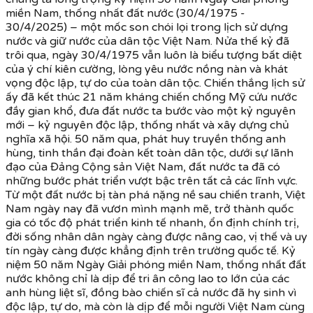
miền Nam, thống nhất đất nước (30/4/1975 -
30/4/2025) – một mốc son chói lọi trong lịch sử dựng
nước và giữ nước của dân tộc Việt Nam. Nửa thế kỷ đã
trôi qua, ngày 30/4/1975 vẫn luôn là biểu tượng bất diệt
của ý chí kiên cường, lòng yêu nước nồng nàn và khát
vọng độc lập, tự do của toàn dân tộc. Chiến thắng lịch sử
ấy đã kết thúc 21 năm kháng chiến chống Mỹ cứu nước
đầy gian khổ, đưa đất nước ta bước vào một kỷ nguyên
mới – kỷ nguyên độc lập, thống nhất và xây dựng chủ
nghĩa xã hội. 50 năm qua, phát huy truyền thống anh
hùng, tinh thần đại đoàn kết toàn dân tộc, dưới sự lãnh
đạo của Đảng Cộng sản Việt Nam, đất nước ta đã có
những bước phát triển vượt bậc trên tất cả các lĩnh vực.
Từ một đất nước bị tàn phá nặng nề sau chiến tranh, Việt
Nam ngày nay đã vươn mình mạnh mẽ, trở thành quốc
gia có tốc độ phát triển kinh tế nhanh, ổn định chính trị,
đời sống nhân dân ngày càng được nâng cao, vị thế và uy
tín ngày càng được khẳng định trên trường quốc tế. Kỷ
niệm 50 năm Ngày Giải phóng miền Nam, thống nhất đất
nước không chỉ là dịp để tri ân công lao to lớn của các
anh hùng liệt sĩ, đồng bào chiến sĩ cả nước đã hy sinh vì
độc lập, tự do, mà còn là dịp để mỗi người Việt Nam cùng