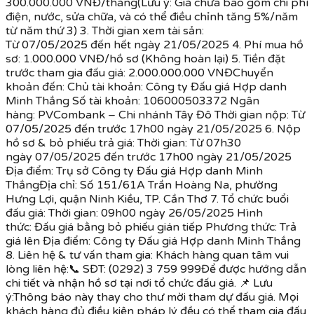
300.000.000 VNĐ/tháng(Lưu ý: Giá chưa bao gồm chi phí
điện, nước, sửa chữa, và có thể điều chỉnh tăng 5%/năm
từ năm thứ 3) 3. Thời gian xem tài sản:
Từ 07/05/2025 đến hết ngày 21/05/2025 4. Phí mua hồ
sơ: 1.000.000 VNĐ/hồ sơ (Không hoàn lại) 5. Tiền đặt
trước tham gia đấu giá: 2.000.000.000 VNĐChuyển
khoản đến: Chủ tài khoản: Công ty Đấu giá Hợp danh
Minh Thắng Số tài khoản: 106000503372 Ngân
hàng: PVCombank – Chi nhánh Tây Đô Thời gian nộp: Từ
07/05/2025 đến trước 17h00 ngày 21/05/2025 6. Nộp
hồ sơ & bỏ phiếu trả giá: Thời gian: Từ 07h30
ngày 07/05/2025 đến trước 17h00 ngày 21/05/2025
Địa điểm: Trụ sở Công ty Đấu giá Hợp danh Minh
ThắngĐịa chỉ: Số 151/61A Trần Hoàng Na, phường
Hưng Lợi, quận Ninh Kiều, TP. Cần Thơ 7. Tổ chức buổi
đấu giá: Thời gian: 09h00 ngày 26/05/2025 Hình
thức: Đấu giá bằng bỏ phiếu gián tiếp Phương thức: Trả
giá lên Địa điểm: Công ty Đấu giá Hợp danh Minh Thắng
8. Liên hệ & tư vấn tham gia: Khách hàng quan tâm vui
lòng liên hệ:📞 SĐT: (0292) 3 759 999Để được hướng dẫn
chi tiết và nhận hồ sơ tại nơi tổ chức đấu giá. 📌 Lưu
ý:Thông báo này thay cho thư mời tham dự đấu giá. Mọi
khách hàng đủ điều kiện pháp lý đều có thể tham gia đấu