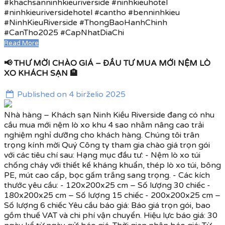
#khachsanninhkieuriverside #ninhkieuhotel
#ninhkieuriversidehotel #cantho #benninhkieu
#NinhKieuRiverside #ThongBaoHanhChinh
#CanTho2025 #CapNhatDiaChi
Read More
📢 THƯ MỜI CHÀO GIÁ – ĐẦU TƯ MUA MỚI NỆM LÒ
XO KHÁCH SẠN 🏨
Published on 4 birželio 2025
Nhà hàng – Khách sạn Ninh Kiều Riverside đang có nhu
cầu mua mới nệm lò xo khu 4 sao nhằm nâng cao trải
nghiệm nghỉ dưỡng cho khách hàng. Chúng tôi trân
trọng kính mời Quý Công ty tham gia chào giá trọn gói
với các tiêu chí sau: Hạng mục đầu tư: - Nệm lò xo túi
chống cháy với thiết kế kháng khuẩn, thép lò xo túi, bông
PE, mút cao cấp, bọc gấm trắng sang trọng. - Các kích
thước yêu cầu: - 120x200x25 cm – Số lượng 30 chiếc -
180x200x25 cm – Số lượng 15 chiếc - 200x200x25 cm –
Số lượng 6 chiếc Yêu cầu báo giá: Báo giá trọn gói, bao
gồm thuế VAT và chi phí vận chuyển. Hiệu lực báo giá: 30