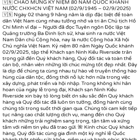
🇻🇳 CHÀO MỪNG KỶ NIỆM 80 NĂM QUỐC KHÁNH
NƯỚC CHXHCN VIỆT NAM (02/9/1945 – 02/9/2025)
🇻🇳 Ngày 02 tháng 9 hằng năm là dịp đặc biệt để toàn
dân Việt Nam cùng nhau tưởng nhớ và tri ân Chủ tịch Hồ
Chí Minh vĩ đại – Người đã đọc Tuyên ngôn Độc lập tại
Quảng trường Ba Đình lịch sử, khai sinh ra nước Việt
Nam Dân chủ Cộng hòa, nay là nước Cộng hòa Xã hội
Chủ nghĩa Việt Nam. Kỷ niệm 80 năm Ngày Quốc khánh
02/9/2025, tập thể Khách sạn Ninh Kiều Riverside trân
trọng gửi đến Quý khách hàng, Quý đối tác và toàn thể
cán bộ, nhân viên những lời chúc mừng tốt đẹp nhất. Đây
là dịp để chúng ta cùng nhau tự hào về truyền thống hào
hùng của dân tộc, đồng thời nỗ lực hơn nữa trong việc
xây dựng, phát triển và hội nhập. Trong không khí hân
hoan của ngày lễ trọng đại, Khách sạn Ninh Kiều
Riverside xin bày tỏ lòng biết ơn sâu sắc đến Quý khách
hàng và Quý đối tác đã luôn tin tưởng, đồng hành cùng
chúng tôi trong suốt thời gian qua. Chúng tôi cam kết tiếp
tục nâng cao chất lượng dịch vụ, mang đến cho Quý
khách những trải nghiệm sang trọng, tận tâm và xứng
tầm với niềm tin yêu đã trao gửi. 🌺 Kính chúc Quý khách
hàng, Quý đối tác cùng gia đình một kỳ nghỉ lễ Quốc
khánh thật nhiều sức khỏe, niềm vui và hạnh phúc. Khách