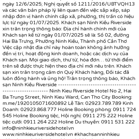
ngày 12/6/2025; Nghị quyết số 1211/2016/UBTVQH13
và các văn bản pháp lý liên quan đến việc sắp xếp, sáp
nhập đơn vị hành chính cấp xã, phường, thị trấn có hiệu
lực từ ngày 01/07/2025. Khách sạn Ninh Kiều Riverside
xin trân trọng thông báo: Địa chỉ hành chính mới của
Khách sạn kể từ ngày 01/07/2025 sẽ là: Số 02, đường
Hai Bà Trưng, Phường Ninh Kiều, Thành phố Cần Thơ
Việc cập nhật địa chỉ này hoàn toàn không ảnh hưởng
đến vị trí, hoạt động kinh doanh, hoặc các dịch vụ của
Khách sạn. Mọi giao dịch, thư từ, hóa đơn… từ thời điểm
trên sẽ được thực hiện theo địa chỉ mới nêu trên. Khách
sạn xin trân trọng cảm ơn Quý Khách hàng, Đối tác đã
luôn đồng hành và ủng hộ! Trân trọng thông báo, Khách
sạn Ninh Kiều Riverside ------------------------------------
--------------------- Ninh Kieu Riverside Hotel No 2, Hai
Ba Trung Street, Ninh Kieu Ward, Can Tho City Booking:
m.me/1920105071600892 Lễ Tân: 02923.789.789 Kinh
Doanh: 02923.868.777 Holine Booking phòng: 0911 724
545 Holine Booking tiệc, Hội nghị: 0911 275 222 Holine
tiệc cưới: 0911 264 222 Holine Du thuyền: 0911 531 222
info@ninhkieuriversidehotel.vn
www.ninhkieuriversidehotel.vn #khachsanninhkieu