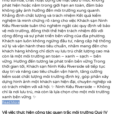
như sunfua, chất hoạt động bề mặt đều ở mức không
phát hiện hoặc nằm trong giới hạn an toàn, đảm bảo
không gây ảnh hưởng đến môi trường xung quanh.
Khẳng định chất lượng và trách nhiệm Kết quả kiểm
nghiệm là minh chứng rõ ràng cho việc Khách sạn Ninh
Kiều Riverside tuân thủ nghiêm ngặt các quy định về bảo
vệ môi trường, đồng thời thể hiện trách nhiệm đối với
cộng đồng và sự phát triển bền vững của địa phương.
Khách sạn luôn không ngừng đầu tư, nâng cấp hệ thống
xử lý và vận hành theo tiêu chuẩn, nhằm mang đến cho
khách hàng không chỉ dịch vụ lưu trú chất lượng cao mà
còn là một môi trường an toàn – xanh – sạch – bền
vững. Hướng đến tương lai phát triển bền vững Trong
thời gian tới, Khách sạn Ninh Kiều Riverside sẽ tiếp tục
duy trì và nâng cao tiêu chuẩn vận hành, tăng cường
kiểm soát chất lượng môi trường định kỳ, góp phần xây
dựng hình ảnh một khách sạn hiện đại, chuyên nghiệp và
có trách nhiệm với xã hội. ✨ Ninh Kiều Riverside – Không
chỉ là nơi lưu trú, mà còn là lựa chọn cho một môi trường
xanh bền vững. ✨
Read More
Về việc thực hiện công tác quan trắc môi trường Quý IV