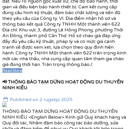
đặt. Nêu rõ nguồn gốc xuất xứ, chế độ bảo hành, thời
gian và điều kiện bảo hành thiết bị. Cam kết cung cấp
đúng cấu hình kỹ thuật, đảm bảo chất lượng và tiến độ
theo yêu cầu của Công ty. VI. Địa điểm nhận hồ sơ và
thông báo kết quả Công ty TNHH Một thành viên 622
Địa chỉ: Khu vực 3, đường Lê Hồng Phong, phường Thới
An Đông, thành phố Cần Thơ. Hồ sơ chào giá đáp ứng
đầy đủ yêu cầu kỹ thuật, pháp lý và có mức giá cạnh
tranh sẽ được xem xét, lựa chọn theo quy định hiện
hành. Công ty TNHH Một thành viên 622 trân trọng kính
mời các nhà thầu, nhà cung cấp quan tâm tham gia chào
giá đúng thời hạn. Trân trọng thông báo./.
Read More
📢 THÔNG BÁO TẠM DỪNG HOẠT ĐỘNG DU THUYỀN
NINH KIỀU
Published on 2 rugsėjo 2025
THÔNG BÁO TẠM DỪNG HOẠT ĐỘNG DU THUYỀN
NINH KIỀU <English Below> Kính gửi Quý khách hàng và
Quý đối tác, Nhằm đảm bảo công tác bảo dưỡng, sửa
chữa và đăng kiểm để phục vụ Quý khách tốt hơn trong