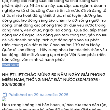
tạo, nâng cao năng suất lao động và chất lượng sản
phẩm, dịch vụ. Nhân dịp này, các cấp, các ngành, doanh
nghiệp và tổ chức công đoàn trên cả nước đã và đang tổ
chức nhiều hoạt động thiết thực, như: tuyên dương lao
động giỏi, lao động sáng tạo; chăm lo đời sống người lao
động; phát động các phong trào thi đua yêu nước trong
công nhân, viên chức, người lao động... Qua đó, tiếp thêm
động lực để người lao động yên tâm công tác, gắn bó lâu
dài với doanh nghiệp, tích cực đóng góp vào sự phát
triển chung của đất nước. Chào mừng 139 năm Ngày
Quốc tế Lao động – Hãy cùng nhau lan tỏa tinh thần yêu
lao động, đổi mới và sáng tạo vì một Việt Nam phát triển
bền vững, văn minh và hạnh phúc!
Read More
NHIỆT LIỆT CHÀO MỪNG 50 NĂM NGÀY GIẢI PHÓNG
MIỀN NAM, THỐNG NHẤT ĐẤT NƯỚC (30/4/1975 -
30/4/2025)!
Published on 29 balandžio 2025
Hòa trong không khí hân hoan, tự hào của toàn dân tộc,
chúng ta long trọng kỷ niệm 50 năm Ngày Giải phóng