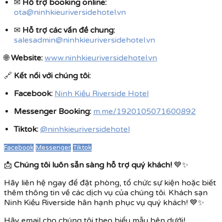
✉
Hỗ trợ booking online:
ota@ninhkieuriversidehotel.vn
✉
Hỗ trợ các vấn đề chung:
salesadmin@ninhkieuriversidehotel.vn
🌐
Website:
www.ninhkieuriversidehotel.vn
🔗
Kết nối với chúng tôi:
Facebook:
Ninh Kiều Riverside Hotel
Messenger Booking:
m.me/1920105071600892
Tiktok:
@ninhkieuriversidehotel
Facebook
Messenger
Tiktok
📩
Chúng tôi luôn sẵn sàng hỗ trợ quý khách!
💙✨
Hãy liên hệ ngay để đặt phòng, tổ chức sự kiện hoặc biết
thêm thông tin về các dịch vụ của chúng tôi. Khách sạn
Ninh Kiều Riverside hân hạnh phục vụ quý khách! 💙✨
Hãy email cho chúng tôi theo biểu mẫu bên dưới!