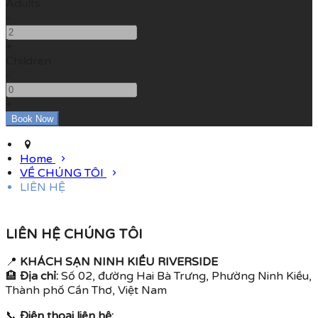
Adults
-
+
Children
-
+
Home
VỀ CHÚNG TÔI
LIÊN HỆ
LIÊN HỆ CHÚNG TÔI
📍
KHÁCH SẠN NINH KIỀU RIVERSIDE
🏨
Địa chỉ:
Số 02, đường Hai Bà Trưng, Phường Ninh Kiều,
Thành phố Cần Thơ, Việt Nam
📞
Điện thoại liên hệ: