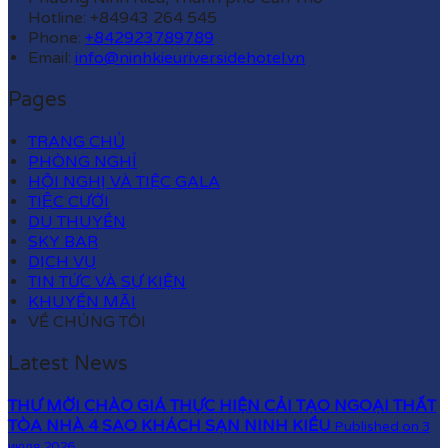
Hotline: +84943 264 545
Phone:
+842923789789
Email:
info@ninhkieuriversidehotel.vn
Pages
TRANG CHỦ
PHÒNG NGHỈ
HỘI NGHỊ VÀ TIỆC GALA
TIỆC CƯỚI
DU THUYỀN
SKY BAR
DỊCH VỤ
TIN TỨC VÀ SỰ KIỆN
KHUYẾN MÃI
VỀ CHÚNG TÔI
Latest News
THƯ MỜI CHÀO GIÁ THỰC HIỆN CẢI TẠO NGOẠI THẤT
TÒA NHÀ 4 SAO KHÁCH SẠN NINH KIỀU
Published on 3
июля 2026