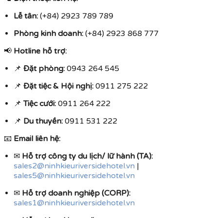
Lễ tân:
(+84) 2923 789 789
Phòng kinh doanh:
(+84) 2923 868 777
📢
Hotline hỗ trợ:
📌
Đặt phòng:
0943 264 545
📌
Đặt tiệc & Hội nghị:
0911 275 222
📌
Tiệc cưới:
0911 264 222
📌
Du thuyền:
0911 531 222
📧
Email liên hệ:
✉
Hỗ trợ công ty du lịch/ lữ hành (TA):
sales2@ninhkieuriversidehotel.vn
|
sales5@ninhkieuriversidehotel.vn
✉
Hỗ trợ doanh nghiệp (CORP):
sales1@ninhkieuriversidehotel.vn