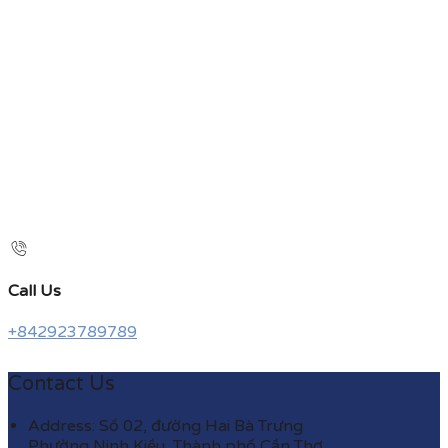
Call Us
+842923789789
Contact Us
Address: Số 02, đường Hai Bà Trưng
Phường Ninh Kiều, Thành phố Cần Thơ