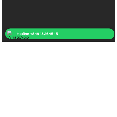
Hotline +84943264545