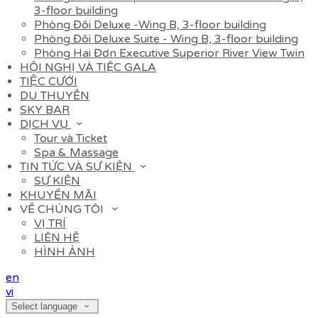
3-floor building
Phòng Đôi Deluxe -Wing B, 3-floor building
Phòng Đôi Deluxe Suite - Wing B, 3-floor building
Phòng Hai Đơn Executive Superior River View Twin
HỘI NGHỊ VÀ TIỆC GALA
TIỆC CƯỚI
DU THUYỀN
SKY BAR
DỊCH VỤ
Tour và Ticket
Spa & Massage
TIN TỨC VÀ SỰ KIỆN
SỰ KIỆN
KHUYẾN MÃI
VỀ CHÚNG TÔI
VỊ TRÍ
LIÊN HỆ
HÌNH ẢNH
en
vi
Select language