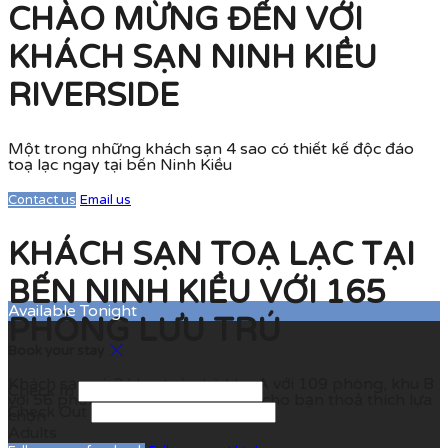
CHÀO MỪNG ĐẾN VỚI
KHÁCH SẠN NINH KIỀU
RIVERSIDE
Một trong những khách sạn 4 sao có thiết kế độc đáo
toạ lạc ngay tại bến Ninh Kiều
Contact us
Email us
KHÁCH SẠN TOẠ LẠC TẠI
BẾN NINH KIỀU VỚI 165
Available Tonight
PHÒNG LƯU TRÚ
Book your stay
Khách sạn có 2 khu, toà nhà khu A với 109 phòng, khu B
Check In
với 56 phòng với đa dạng các loại cho bạn thoả thích lựa
Check Out
chọn
Adults