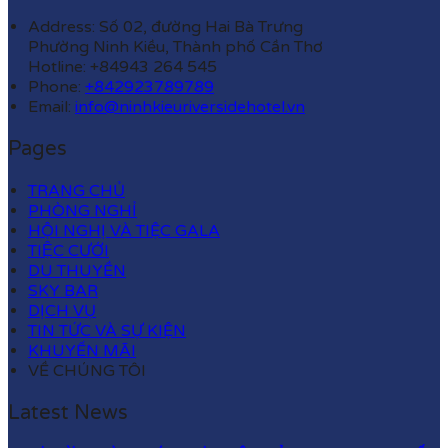
Address: Số 02, đường Hai Bà Trưng
Phường Ninh Kiều, Thành phố Cần Thơ
Hotline: +84943 264 545
Phone:
+842923789789
Email:
info@ninhkieuriversidehotel.vn
Pages
TRANG CHỦ
PHÒNG NGHỈ
HỘI NGHỊ VÀ TIỆC GALA
TIỆC CƯỚI
DU THUYỀN
SKY BAR
DỊCH VỤ
TIN TỨC VÀ SỰ KIỆN
KHUYẾN MÃI
VỀ CHÚNG TÔI
Latest News