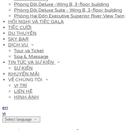
Phòng Đôi Deluxe -Wing B, 3-floor building
Phòng Đôi Deluxe Suite - Wing B, 3-floor building
Phòng Hai Đơn Executive Superior River View Twin
HỘI NGHỊ VÀ TIỆC GALA
TIỆC CƯỚI
DU THUYỀN
SKY BAR
DỊCH VỤ
Tour và Ticket
Spa & Massage
TIN TỨC VÀ SỰ KIỆN
SỰ KIỆN
KHUYẾN MÃI
VỀ CHÚNG TÔI
VỊ TRÍ
LIÊN HỆ
HÌNH ẢNH
en
vi
Select language