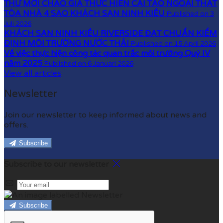
THƯ MỜI CHÀO GIÁ THỰC HIỆN CẢI TẠO NGOẠI THẤT
TÒA NHÀ 4 SAO KHÁCH SẠN NINH KIỀU
Published on 3
Juli 2026
KHÁCH SẠN NINH KIỀU RIVERSIDE ĐẠT CHUẨN KIỂM
ĐỊNH MÔI TRƯỜNG NƯỚC THẢI
Published on 15 April 2026
Về việc thực hiện công tác quan trắc môi trường Quý IV
năm 2025
Published on 6 Januari 2026
View all articles
Newsletter
Join our newsletter to keep informed about news and
offers.
Subscribe
Subscribe to our newsletter
Subscribe