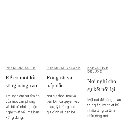
PREMIUM SUITE
PREMIUM DELUXE
EXECUTIVE
DELUXE
Để có một lối
Rộng rãi và
Nơi nghỉ cho
sống nâng cao
hấp dẫn
sự kết nối lại
Trải nghiệm sự ấm áp
Nơi sự thoải mái và
Một nơi để cùng nhau
của một căn phòng
tiện lợi hòa quyện vào
thư giãn, với thiết kế
với tất cả những tiện
nhau, lý tưởng cho
nhiều tầng và tầm
nghi thiết yếu mà bạn
gia đình và bạn bè.
nhìn rộng mở.
xứng đáng.