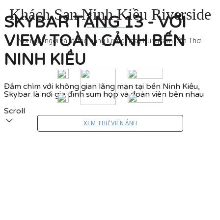
Khách Sạn Ninh Kiều Riverside
SKYBAR TẦNG 13 - VỚI
VIEW TOÀN CẢNH BẾN
Nơi nghỉ ngơi và tái tạo năng lượng ngay trung tâm Cần Thơ.
NINH KIỀU
Đắm chìm với không gian lãng mạn tại bến Ninh Kiều,
Skybar là nơi gia đình sum họp và đoàn viên bên nhau
Scroll
XEM THƯ VIỆN ẢNH